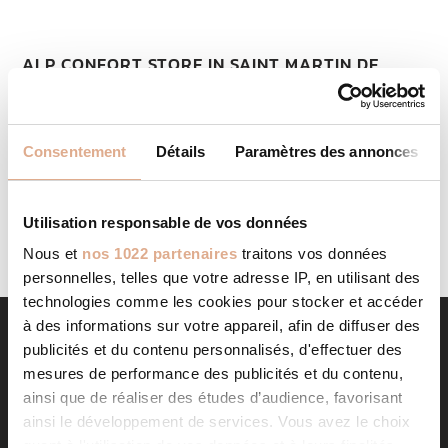
ALP CONFORT
STORE IN SAINT MARTIN DE
BELLEVUE
Categories: RevendeurFilter: RevendeurAddress 24 Rue
de Vermog74370, SAINT MARTIN DE BELLEVUE, Contact
Consentement
Détails
Paramètres des annonces
Tel.: 04 50 45 66 10Website: https://alp-confort.fr Contact
Store...
LIRE LA SUITE
Utilisation responsable de vos données
Nous et
nos 1022 partenaires
traitons vos données
personnelles, telles que votre adresse IP, en utilisant des
technologies comme les cookies pour stocker et accéder
à des informations sur votre appareil, afin de diffuser des
publicités et du contenu personnalisés, d'effectuer des
mesures de performance des publicités et du contenu,
ainsi que de réaliser des études d’audience, favorisant
ainsi le développement de services. Vous avez le choix
quant à l'utilisation de vos données et à leurs finalités.