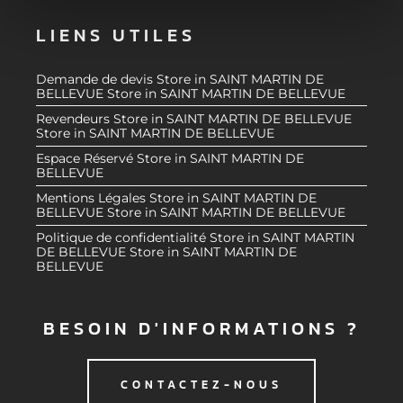
e
et les annonces, d'offrir des fonctionnalités relatives aux
LIENS UTILES
m
médias sociaux et d'analyser notre trafic. Nous
e
partageons également des informations sur l'utilisation de
n
notre site avec nos partenaires de médias sociaux, de
Demande de devis
Store in SAINT MARTIN DE
BELLEVUE
Store in SAINT MARTIN DE BELLEVUE
t
publicité et d'analyse, qui peuvent combiner celles-ci
Revendeurs
Store in SAINT MARTIN DE BELLEVUE
avec d'autres informations que vous leur avez fournies
Store in SAINT MARTIN DE BELLEVUE
ou qu'ils ont collectées lors de votre utilisation de leurs
Espace Réservé
Store in SAINT MARTIN DE
services.
BELLEVUE
Mentions Légales
Store in SAINT MARTIN DE
BELLEVUE
Store in SAINT MARTIN DE BELLEVUE
Politique de confidentialité
Store in SAINT MARTIN
DE BELLEVUE
Store in SAINT MARTIN DE
BELLEVUE
BESOIN D'INFORMATIONS ?
CONTACTEZ-NOUS