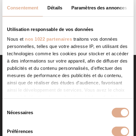
AGENT CMG 87
STORE IN
Consentement
Détails
Paramètres des annonces
Categories: Agent CMGFilter: Address Contact Contact
Store...
LIRE LA SUITE
Utilisation responsable de vos données
Nous et
nos 1022 partenaires
traitons vos données
personnelles, telles que votre adresse IP, en utilisant des
technologies comme les cookies pour stocker et accéder
à des informations sur votre appareil, afin de diffuser des
publicités et du contenu personnalisés, d'effectuer des
mesures de performance des publicités et du contenu,
ainsi que de réaliser des études d’audience, favorisant
ainsi le développement de services. Vous avez le choix
quant à l'utilisation de vos données et à leurs finalités.
Vous pouvez modifier ou retirer votre consentement à
S
tout moment en consultant la Déclaration relative aux
Nécessaires
é
NOS PRODUITS
cookies ou en cliquant sur l'icône de confidentialité.
l
e
Préférences
Poêles à granulés
Store in
Si vous le permettez, nous aimerions également :
c