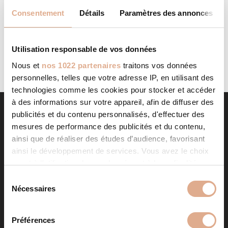
AGENT CMG 22
STORE IN
Consentement
Détails
Paramètres des annonces
Categories: Agent CMGFilter: Address Contact Contact
Store...
LIRE LA SUITE
Utilisation responsable de vos données
Nous et
nos 1022 partenaires
traitons vos données
personnelles, telles que votre adresse IP, en utilisant des
technologies comme les cookies pour stocker et accéder
à des informations sur votre appareil, afin de diffuser des
publicités et du contenu personnalisés, d'effectuer des
mesures de performance des publicités et du contenu,
ainsi que de réaliser des études d’audience, favorisant
ainsi le développement de services. Vous avez le choix
quant à l'utilisation de vos données et à leurs finalités.
Vous pouvez modifier ou retirer votre consentement à
S
tout moment en consultant la Déclaration relative aux
Nécessaires
é
NOS PRODUITS
cookies ou en cliquant sur l'icône de confidentialité.
l
e
Préférences
Poêles à granulés
Store in
Si vous le permettez, nous aimerions également :
c