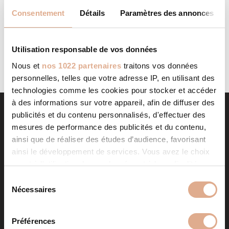
AGENT CMG 17
STORE IN
Consentement
Détails
Paramètres des annonces
Categories: Agent CMGFilter: Address Contact Contact
Store...
LIRE LA SUITE
Utilisation responsable de vos données
Nous et
nos 1022 partenaires
traitons vos données
personnelles, telles que votre adresse IP, en utilisant des
technologies comme les cookies pour stocker et accéder
à des informations sur votre appareil, afin de diffuser des
publicités et du contenu personnalisés, d'effectuer des
mesures de performance des publicités et du contenu,
ainsi que de réaliser des études d’audience, favorisant
ainsi le développement de services. Vous avez le choix
quant à l'utilisation de vos données et à leurs finalités.
Vous pouvez modifier ou retirer votre consentement à
S
tout moment en consultant la Déclaration relative aux
Nécessaires
é
NOS PRODUITS
cookies ou en cliquant sur l'icône de confidentialité.
l
e
Préférences
Poêles à granulés
Store in
Si vous le permettez, nous aimerions également :
c