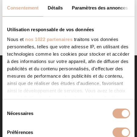
AGENT CMG 12
STORE IN
Consentement
Détails
Paramètres des annonces
Categories: Agent CMGFilter: Address Contact Contact
Store...
LIRE LA SUITE
Utilisation responsable de vos données
Nous et
nos 1022 partenaires
traitons vos données
personnelles, telles que votre adresse IP, en utilisant des
technologies comme les cookies pour stocker et accéder
à des informations sur votre appareil, afin de diffuser des
publicités et du contenu personnalisés, d'effectuer des
mesures de performance des publicités et du contenu,
ainsi que de réaliser des études d’audience, favorisant
ainsi le développement de services. Vous avez le choix
quant à l'utilisation de vos données et à leurs finalités.
Vous pouvez modifier ou retirer votre consentement à
S
tout moment en consultant la Déclaration relative aux
Nécessaires
é
NOS PRODUITS
cookies ou en cliquant sur l'icône de confidentialité.
l
e
Préférences
Poêles à granulés
Store in
Si vous le permettez, nous aimerions également :
c