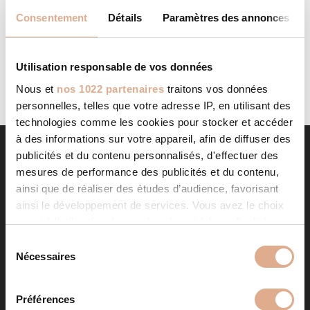
AGENT CMG 10
STORE IN
Consentement
Détails
Paramètres des annonces
Categories: Agent CMGFilter: Address Contact Contact
Store...
LIRE LA SUITE
Utilisation responsable de vos données
Nous et
nos 1022 partenaires
traitons vos données
personnelles, telles que votre adresse IP, en utilisant des
technologies comme les cookies pour stocker et accéder
à des informations sur votre appareil, afin de diffuser des
publicités et du contenu personnalisés, d'effectuer des
mesures de performance des publicités et du contenu,
ainsi que de réaliser des études d’audience, favorisant
ainsi le développement de services. Vous avez le choix
quant à l'utilisation de vos données et à leurs finalités.
Vous pouvez modifier ou retirer votre consentement à
S
tout moment en consultant la Déclaration relative aux
Nécessaires
é
NOS PRODUITS
cookies ou en cliquant sur l'icône de confidentialité.
l
e
Préférences
Poêles à granulés
Store in
Si vous le permettez, nous aimerions également :
c