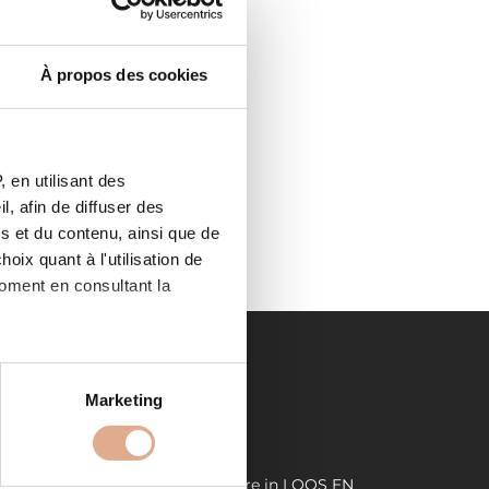
À propos des cookies
2750,
 en utilisant des
, afin de diffuser des
s et du contenu, ainsi que de
oix quant à l'utilisation de
moment en consultant la
es à plusieurs mètres près
Marketing
s spécifiques (empreintes
LIENS UTILES
, reportez-vous à la
section «
GOHELLE
Demande de devis
Store in LOOS EN