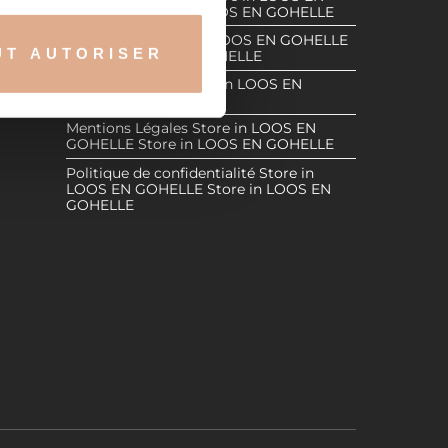
GOHELLE
Store in LOOS EN GOHELLE
claration sur les cookies.
OHELLE
Revendeurs
Store in LOOS EN GOHELLE
UT AUTORISER
Store in LOOS EN GOHELLE
nnalités relatives aux médias
OOS EN
Espace Réservé
Store in LOOS EN
on de notre site avec nos
GOHELLE
 d'autres informations que
Mentions Légales
Store in LOOS EN
GOHELLE
Store in LOOS EN GOHELLE
Politique de confidentialité
Store in
LOOS EN GOHELLE
Store in LOOS EN
GOHELLE