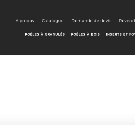
A propos
Catalogue
Demande de devis
Revend
POÊLES À GRANULÉS
POÊLES À BOIS
INSERTS ET FO