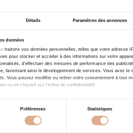
Détails
Paramètres des annonces
E CONSEILS ENERGIE
STORE IN LOOS EN GOHELLE
vos données
ies: RevendeurFilter: RevendeurAddress 107 Route de Béthune6
es
traitons vos données personnelles, telles que votre adresse IP,
 GOHELLE, Contact Tel.: 03 21 76 64 70Website: https://agence-
es pour stocker et accéder à des informations sur votre appareil
-energie.fr/ Contact Store...
sonnalisés, d'effectuer des mesures de performance des publicité
 SUITE
e, favorisant ainsi le développement de services. Vous avez le ch
ités. Vous pouvez modifier ou retirer votre consentement à tout 
es ou en cliquant sur l'icône de confidentialité.
imerions également :
tions sur votre localisation géographique qui peuvent être précis
Préférences
Statistiques
eil en l'analysant activement pour en relever les caractéristique
PRODUITS
À PROPOS
aitement de vos données personnelles et définir vos préférences
 granulés
Store in LOOS EN
Nos valeurs
Store in LOOS EN 