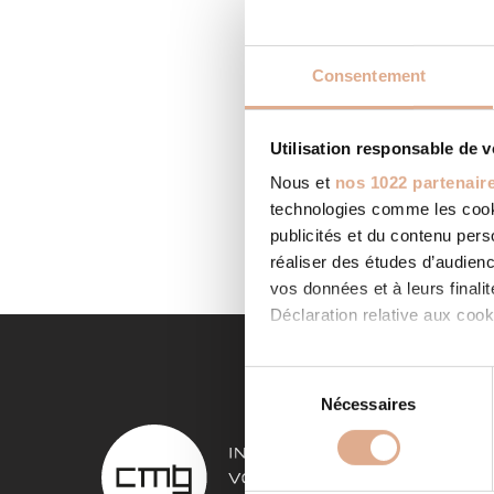
Consentement
AGENC
Utilisation responsable de 
Categor
Nous et
nos 1022 partenair
LOOS EN
technologies comme les cooki
conseils
publicités et du contenu per
LIRE LA
réaliser des études d’audienc
vos données et à leurs final
Déclaration relative aux cooki
Si vous le permettez, nous a
S
Collecter des informa
Nécessaires
é
Identifier votre appar
l
NOS 
digitales).
e
Pour en savoir plus sur le tr
c
Poêles à