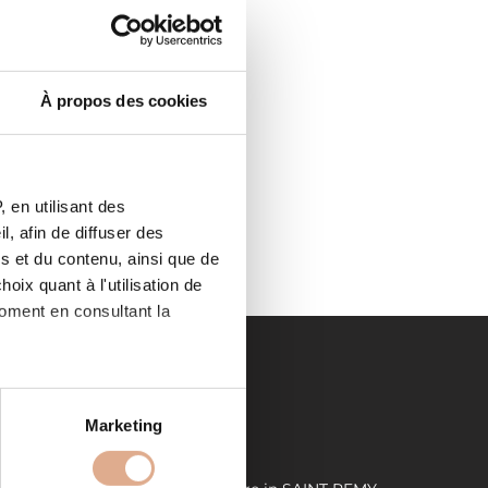
À propos des cookies
OVENCE
, SAINT
om
 en utilisant des
, afin de diffuser des
s et du contenu, ainsi que de
oix quant à l'utilisation de
moment en consultant la
es à plusieurs mètres près
Marketing
LIENS UTILES
s spécifiques (empreintes