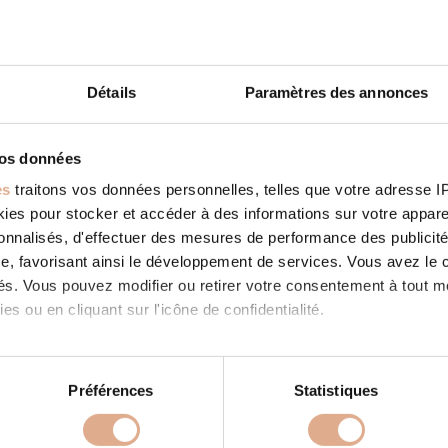
Détails
Paramètres des annonces
ST REMY DE PROVENCE
STORE IN SAINT REMY DE PR
vos données
ies: RevendeurFilter: RevendeurAddress 103, route d'Orgon13210
 PROVENCE, Contact Tel.: 04 90 20 11 02Website: www.acb13.c
es
traitons vos données personnelles, telles que votre adresse IP,
Store...
es pour stocker et accéder à des informations sur votre appareil
 SUITE
sonnalisés, d'effectuer des mesures de performance des publicité
e, favorisant ainsi le développement de services. Vous avez le ch
ités. Vous pouvez modifier ou retirer votre consentement à tout 
es ou en cliquant sur l'icône de confidentialité.
imerions également :
tions sur votre localisation géographique qui peuvent être précis
Préférences
Statistiques
PRODUITS
À PROPOS
eil en l'analysant activement pour en relever les caractéristique