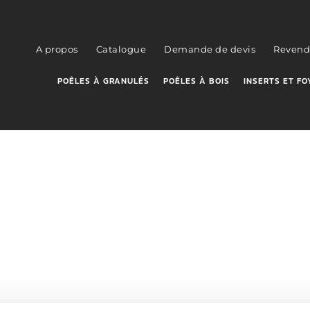
A propos
Catalogue
Demande de devis
Revend
POÊLES À GRANULÉS
POÊLES À BOIS
INSERTS ET FO