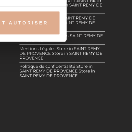
MY DE
Demande de devis
Store in SAINT REMY
, reportez-vous à la
section «
DE PROVENCE
Store in SAINT REMY DE
PROVENCE
claration sur les cookies.
 DE
MY DE
Revendeurs
Store in SAINT REMY DE
PROVENCE
Store in SAINT REMY DE
UT AUTORISER
nnalités relatives aux médias
PROVENCE
AINT REMY
on de notre site avec nos
Espace Réservé
Store in SAINT REMY DE
 d'autres informations que
PROVENCE
Mentions Légales
Store in SAINT REMY
DE PROVENCE
Store in SAINT REMY DE
PROVENCE
Politique de confidentialité
Store in
SAINT REMY DE PROVENCE
Store in
SAINT REMY DE PROVENCE