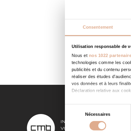
Consentement
AC13 
Utilisation responsable de 
Categor
REMY DE
Nous et
nos 1022 partenair
Contact 
technologies comme les cooki
LIRE LA
publicités et du contenu per
réaliser des études d’audienc
vos données et à leurs final
Déclaration relative aux cooki
Si vous le permettez, nous a
S
Collecter des informa
Nécessaires
é
NOS 
Identifier votre appar
l
digitales).
e