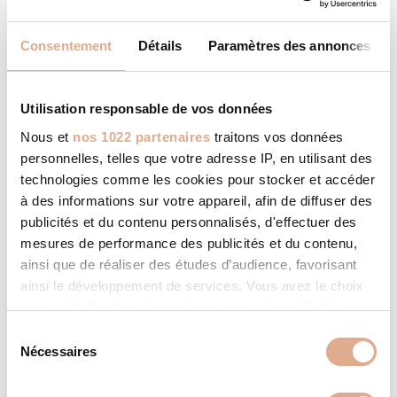
ALIAS 2N – 8kW – HAN-2
Consentement
Détails
Paramètres des annonces
Utilisation responsable de vos données
Nous et
nos 1022 partenaires
traitons vos données
personnelles, telles que votre adresse IP, en utilisant des
technologies comme les cookies pour stocker et accéder
à des informations sur votre appareil, afin de diffuser des
publicités et du contenu personnalisés, d'effectuer des
mesures de performance des publicités et du contenu,
ainsi que de réaliser des études d’audience, favorisant
ainsi le développement de services. Vous avez le choix
quant à l'utilisation de vos données et à leurs finalités.
Vous pouvez modifier ou retirer votre consentement à
S
tout moment en consultant la Déclaration relative aux
Nécessaires
é
cookies ou en cliquant sur l'icône de confidentialité.
l