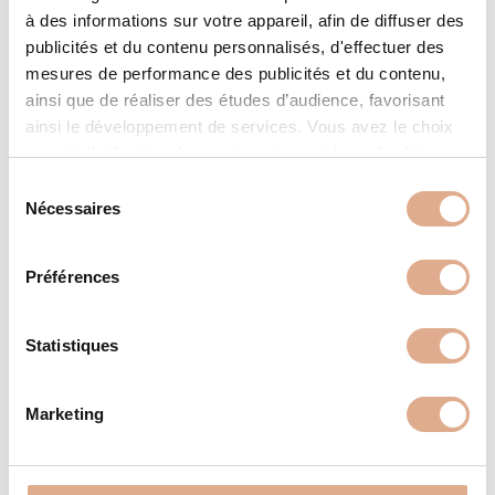
BOREA-N – 8kW – RADIUS