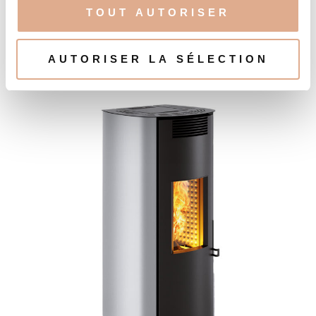
BOREA-N – 8kW – RAFALE-2