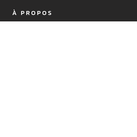
À PROPOS
DEMANDER UN DEVIS
Nos valeurs
Catalogue
Blog actualité CMG
LIENS UTILES
Demande de devis
Revendeurs
Espace Réservé
Mentions Légales
Politique de confidentialité
BESOIN D'INFORMATIONS ?