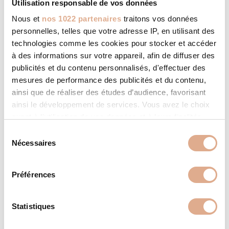
Utilisation responsable de vos données
Nous et
nos 1022 partenaires
traitons vos données
67
Rendement saisonnier (%)
personnelles, telles que votre adresse IP, en utilisant des
1500
Emission CO (mg/Nm³)
technologies comme les cookies pour stocker et accéder
à des informations sur votre appareil, afin de diffuser des
40
Emission particules PM
publicités et du contenu personnalisés, d'effectuer des
(mg/Nm3)
mesures de performance des publicités et du contenu,
ainsi que de réaliser des études d’audience, favorisant
110
Emission COG (mg/Nm3)
ainsi le développement de services. Vous avez le choix
200
Emission NOx (mg/Nm3)
quant à l'utilisation de vos données et à leurs finalités.
Vous pouvez modifier ou retirer votre consentement à
S
7,5
Débit massique des fumées
tout moment en consultant la Déclaration relative aux
Nécessaires
é
(g/s)
cookies ou en cliquant sur l'icône de confidentialité.
l
336
Température des fumées (°C)
e
Préférences
Si vous le permettez, nous aimerions également :
c
12
Tirage (Pa)
Collecter des informations sur votre localisation
t
géographique qui peuvent être précises à plusieurs
i
Statistiques
Bûches 50 cm
Combustible
mètres près
o