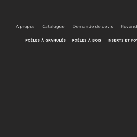
A propos
Catalogue
Demande de devis
Revend
POÊLES À GRANULÉS
POÊLES À BOIS
INSERTS ET FO