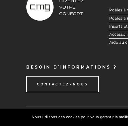
n
t
Poêles à 
e
Poêles à 
m
Inserts et
e
Accessoi
n
Aide au c
t
BESOIN D'INFORMATIONS ?
CONTACTEZ-NOUS
Nous utilisons des cookies pour vous garantir la meil