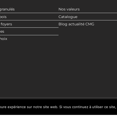
granulés
Nos valeurs
bois
Catalogue
 foyers
Blog actualité CMG
res
hoix
leure expérience sur notre site web. Si vous continuez à utiliser ce sit
© 2020 CMG