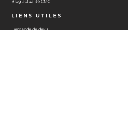
Blog actualité CMG
LIENS UTILES
Demande de devis
Revendeurs
Espace Réservé
Mentions Légales
Politique de confidentialité
BESOIN D'INFORMATIONS ?
CONTACTEZ-NOUS