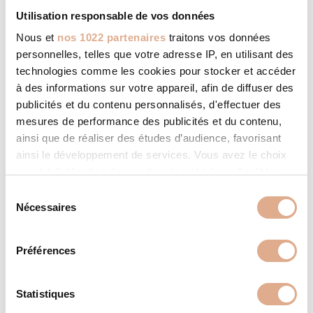
Utilisation responsable de vos données
Nous et
nos 1022 partenaires
traitons vos données
ALIAS 2N – 8kW – ARMOR-2
personnelles, telles que votre adresse IP, en utilisant des
technologies comme les cookies pour stocker et accéder
à des informations sur votre appareil, afin de diffuser des
publicités et du contenu personnalisés, d'effectuer des
mesures de performance des publicités et du contenu,
ainsi que de réaliser des études d’audience, favorisant
ainsi le développement de services. Vous avez le choix
quant à l'utilisation de vos données et à leurs finalités.
Vous pouvez modifier ou retirer votre consentement à
S
tout moment en consultant la Déclaration relative aux
Nécessaires
é
cookies ou en cliquant sur l'icône de confidentialité.
l
e
Préférences
Si vous le permettez, nous aimerions également :
c
Collecter des informations sur votre localisation
t
géographique qui peuvent être précises à plusieurs
i
Statistiques
mètres près
o