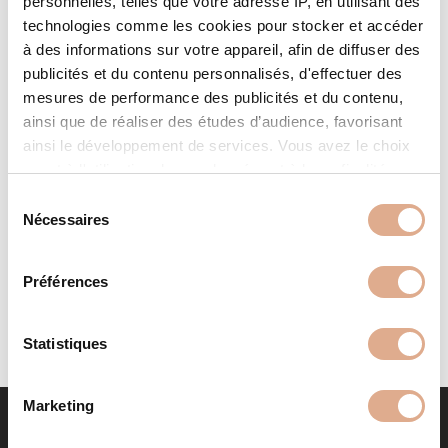
personnelles, telles que votre adresse IP, en utilisant des
technologies comme les cookies pour stocker et accéder
à des informations sur votre appareil, afin de diffuser des
publicités et du contenu personnalisés, d'effectuer des
mesures de performance des publicités et du contenu,
ainsi que de réaliser des études d’audience, favorisant
ainsi le développement de services. Vous avez le choix
quant à l'utilisation de vos données et à leurs finalités.
COMPACT 80V – Convection
Vous pouvez modifier ou retirer votre consentement à
S
Forcée
tout moment en consultant la Déclaration relative aux
Nécessaires
é
cookies ou en cliquant sur l'icône de confidentialité.
l
e
Préférences
Si vous le permettez, nous aimerions également :
c
Collecter des informations sur votre localisation
t
géographique qui peuvent être précises à plusieurs
i
Statistiques
mètres près
o
Identifier votre appareil en l'analysant activement
n
Marketing
pour en relever les caractéristiques spécifiques
d
(empreintes digitales).
u