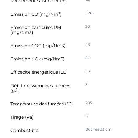
Rendement saisonnier (%)
1126
Emission CO (mg/Nm³)
20
Emission particules PM
(mg/Nm3)
43
Emission COG (mg/Nm3)
80
Emission NOx (mg/Nm3)
113
Efficacité énergétique IEE
8
Débit massique des fumées
(g/s)
205
Température des fumées (°C)
12
Tirage (Pa)
Bûches 33 cm
Combustible