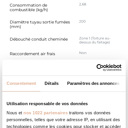
2,68
Consommation de
combustible (kg/h)
200
Diamètre tuyau sortie fumées
(mm)
Zone 1 (Toiture au-
Débouché conduit cheminée
dessus du faitage)
Non
Raccordement air frais
79 * 48 * 68,5
Dimensions en cm (L * P * H)
120
Poids en kg
Consentement
Détails
Paramètres des annonces
Carrée
Esthétique
Acier
Matière habillage
Utilisation responsable de vos données
Nous et
nos 1022 partenaires
traitons vos données
NOIR
Couleurs
personnelles, telles que votre adresse IP, en utilisant des
technologies comme les cookies pour stocker et accéder