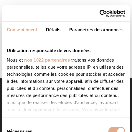
TARDIEU JOEL SAS
STORE IN SAINT FLOUR
Categories: RevendeurFilter: RevendeurAddress Rue
Consentement
Détails
Paramètres des annonces
Henri RASSEMUSSE - ZI DE MONTPLAIN15100, SAINT
FLOUR, Contact Tel.: 04 71 60 00 17Website:
http://www.joel-tardieu.com/ Contact Store...
LIRE LA SUITE
Utilisation responsable de vos données
Nous et
nos 1022 partenaires
traitons vos données
personnelles, telles que votre adresse IP, en utilisant des
technologies comme les cookies pour stocker et accéder
à des informations sur votre appareil, afin de diffuser des
publicités et du contenu personnalisés, d'effectuer des
mesures de performance des publicités et du contenu,
ainsi que de réaliser des études d’audience, favorisant
ainsi le développement de services. Vous avez le choix
quant à l'utilisation de vos données et à leurs finalités.
Vous pouvez modifier ou retirer votre consentement à
S
tout moment en consultant la Déclaration relative aux
Nécessaires