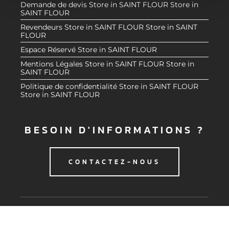
Demande de devis
Store in SAINT FLOUR
Store in
e
partageons également des informations sur l'utilisation de
SAINT FLOUR
n
notre site avec nos partenaires de médias sociaux, de
Revendeurs
Store in SAINT FLOUR
Store in SAINT
t
publicité et d'analyse, qui peuvent combiner celles-ci
FLOUR
avec d'autres informations que vous leur avez fournies
Espace Réservé
Store in SAINT FLOUR
ou qu'ils ont collectées lors de votre utilisation de leurs
Mentions Légales
Store in SAINT FLOUR
Store in
services.
SAINT FLOUR
Politique de confidentialité
Store in SAINT FLOUR
Store in SAINT FLOUR
BESOIN D'INFORMATIONS ?
CONTACTEZ-NOUS
© 2020 CMG