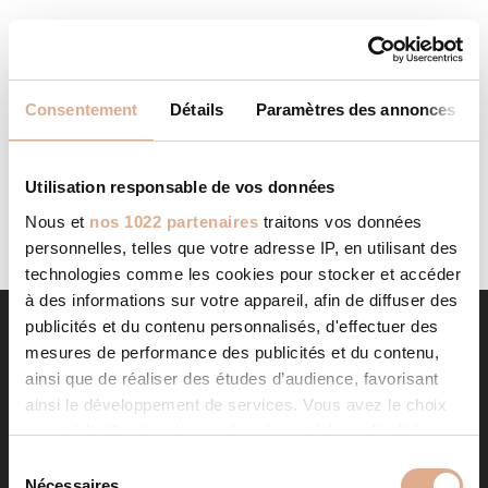
CASART
STORE IN POGGIO MEZZANA
Categories: RevendeurFilter: RevendeurAddress Route
Consentement
Détails
Paramètres des annonces
Nationale 198 - Lotissement Saint Michel20230, POGGIO
MEZZANA, Contact Tel.: 04 95 47 09 69Website:
www.casart-corse.com Contact Store...
LIRE LA SUITE
Utilisation responsable de vos données
Nous et
nos 1022 partenaires
traitons vos données
personnelles, telles que votre adresse IP, en utilisant des
technologies comme les cookies pour stocker et accéder
à des informations sur votre appareil, afin de diffuser des
publicités et du contenu personnalisés, d'effectuer des
mesures de performance des publicités et du contenu,
ainsi que de réaliser des études d’audience, favorisant
ainsi le développement de services. Vous avez le choix
quant à l'utilisation de vos données et à leurs finalités.
Vous pouvez modifier ou retirer votre consentement à
S
tout moment en consultant la Déclaration relative aux
Nécessaires