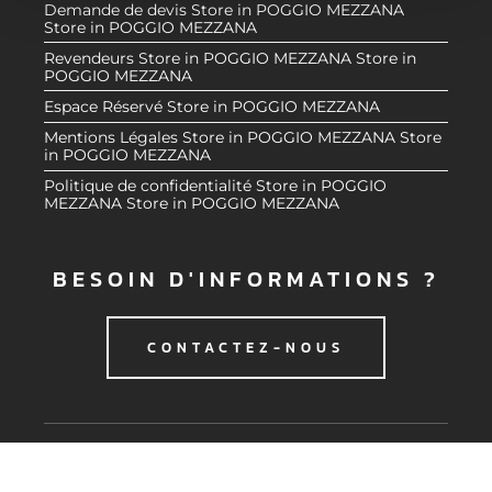
Demande de devis
Store in POGGIO MEZZANA
e
partageons également des informations sur l'utilisation de
Store in POGGIO MEZZANA
n
notre site avec nos partenaires de médias sociaux, de
Revendeurs
Store in POGGIO MEZZANA
Store in
t
publicité et d'analyse, qui peuvent combiner celles-ci
POGGIO MEZZANA
avec d'autres informations que vous leur avez fournies
Espace Réservé
Store in POGGIO MEZZANA
ou qu'ils ont collectées lors de votre utilisation de leurs
Mentions Légales
Store in POGGIO MEZZANA
Store
services.
in POGGIO MEZZANA
Politique de confidentialité
Store in POGGIO
MEZZANA
Store in POGGIO MEZZANA
BESOIN D'INFORMATIONS ?
CONTACTEZ-NOUS
© 2020 CMG