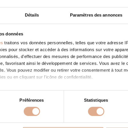
Détails
Paramètres des annonces
vos données
CO +
STORE IN LAUNAGUET
es
traitons vos données personnelles, telles que votre adresse IP,
ies: RevendeurFilter: RevendeurAddress 408 Route de
es pour stocker et accéder à des informations sur votre appareil
ET31140, LAUNAGUET, Contact Tel.: 05 34 27 40 58Website:
www.bms31.com/ Contact Store...
sonnalisés, d'effectuer des mesures de performance des publicité
 SUITE
e, favorisant ainsi le développement de services. Vous avez le ch
ités. Vous pouvez modifier ou retirer votre consentement à tout 
es ou en cliquant sur l'icône de confidentialité.
imerions également :
tions sur votre localisation géographique qui peuvent être précis
Préférences
Statistiques
eil en l'analysant activement pour en relever les caractéristique
PRODUITS
À PROPOS
aitement de vos données personnelles et définir vos préférences
 granulés
Store in LAUNAGUET
Nos valeurs
Store in LAUNAGU
er ou retirer votre consentement à tout moment à partir de la dé