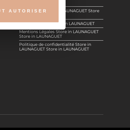
Store in LAUNAGUET
Store in
Revendeurs
Store in LAUNAGUET
Store
UT AUTORISER
nnalités relatives aux médias
in LAUNAGUET
AUNAGUET
on de notre site avec nos
Espace Réservé
Store in LAUNAGUET
 d'autres informations que
Mentions Légales
Store in LAUNAGUET
Store in LAUNAGUET
Politique de confidentialité
Store in
LAUNAGUET
Store in LAUNAGUET