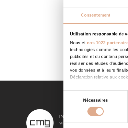
Consentement
Utilisation responsable de 
BMS E
Nous et
nos 1022 partenair
Categor
technologies comme les cooki
LAUNAGU
http://
publicités et du contenu per
LIRE LA
réaliser des études d’audienc
vos données et à leurs final
Déclaration relative aux cooki
Si vous le permettez, nous a
S
Collecter des informa
Nécessaires
é
Identifier votre appar
l
NOS 
digitales).
e
Pour en savoir plus sur le tr
c
Poêles à
Détails »
. Vous pouvez modifi
t