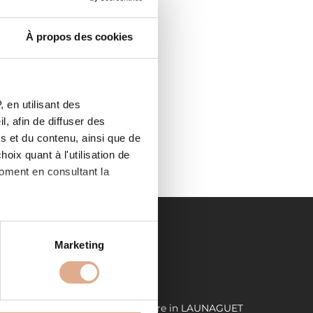
À propos des cookies
 en utilisant des
, afin de diffuser des
s et du contenu, ainsi que de
oix quant à l'utilisation de
moment en consultant la
es à plusieurs mètres près
Marketing
s spécifiques (empreintes
LIENS UTILES
, reportez-vous à la
section «
ET
Demande de devis
Store in LAUNAGUET
claration sur les cookies.