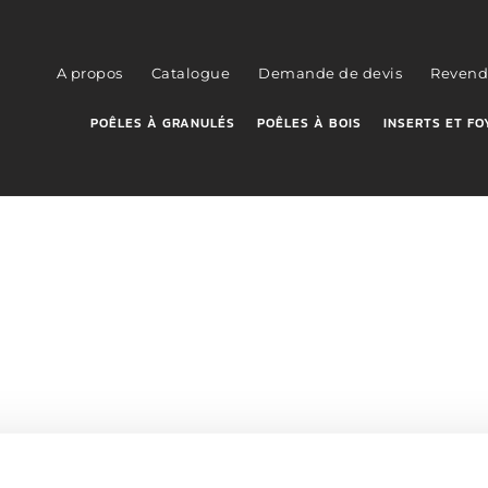
A propos
Catalogue
Demande de devis
Revend
POÊLES À GRANULÉS
POÊLES À BOIS
INSERTS ET FO