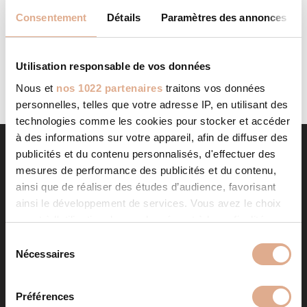
AGENT CMG 93
STORE IN
Consentement
Détails
Paramètres des annonces
Categories: Agent CMGFilter: Address Contact Contact
Store...
LIRE LA SUITE
Utilisation responsable de vos données
Nous et
nos 1022 partenaires
traitons vos données
personnelles, telles que votre adresse IP, en utilisant des
technologies comme les cookies pour stocker et accéder
à des informations sur votre appareil, afin de diffuser des
publicités et du contenu personnalisés, d'effectuer des
mesures de performance des publicités et du contenu,
ainsi que de réaliser des études d’audience, favorisant
ainsi le développement de services. Vous avez le choix
quant à l'utilisation de vos données et à leurs finalités.
Vous pouvez modifier ou retirer votre consentement à
S
tout moment en consultant la Déclaration relative aux
Nécessaires
é
NOS PRODUITS
cookies ou en cliquant sur l'icône de confidentialité.
l
e
Préférences
Poêles à granulés
Store in
Si vous le permettez, nous aimerions également :
c