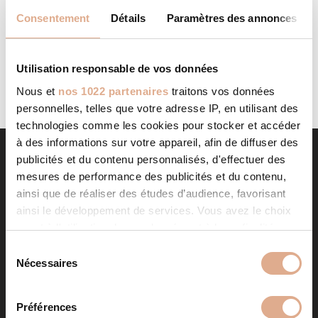
AGENT CMG 55
STORE IN
Consentement
Détails
Paramètres des annonces
Categories: Agent CMGFilter: Address Contact Contact
Store...
LIRE LA SUITE
Utilisation responsable de vos données
Nous et
nos 1022 partenaires
traitons vos données
personnelles, telles que votre adresse IP, en utilisant des
technologies comme les cookies pour stocker et accéder
à des informations sur votre appareil, afin de diffuser des
publicités et du contenu personnalisés, d'effectuer des
mesures de performance des publicités et du contenu,
ainsi que de réaliser des études d’audience, favorisant
ainsi le développement de services. Vous avez le choix
quant à l'utilisation de vos données et à leurs finalités.
Vous pouvez modifier ou retirer votre consentement à
S
tout moment en consultant la Déclaration relative aux
Nécessaires
é
NOS PRODUITS
cookies ou en cliquant sur l'icône de confidentialité.
l
e
Préférences
Poêles à granulés
Store in
Si vous le permettez, nous aimerions également :
c