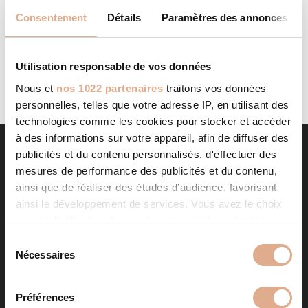
AGENT CMG 09
STORE IN
Consentement
Détails
Paramètres des annonces
Categories: Agent CMGFilter: Address Contact Contact
Store...
LIRE LA SUITE
Utilisation responsable de vos données
Nous et
nos 1022 partenaires
traitons vos données
personnelles, telles que votre adresse IP, en utilisant des
technologies comme les cookies pour stocker et accéder
à des informations sur votre appareil, afin de diffuser des
publicités et du contenu personnalisés, d'effectuer des
mesures de performance des publicités et du contenu,
ainsi que de réaliser des études d’audience, favorisant
ainsi le développement de services. Vous avez le choix
quant à l'utilisation de vos données et à leurs finalités.
Vous pouvez modifier ou retirer votre consentement à
S
tout moment en consultant la Déclaration relative aux
Nécessaires
é
NOS PRODUITS
cookies ou en cliquant sur l'icône de confidentialité.
l
e
Préférences
Poêles à granulés
Store in
Si vous le permettez, nous aimerions également :
c