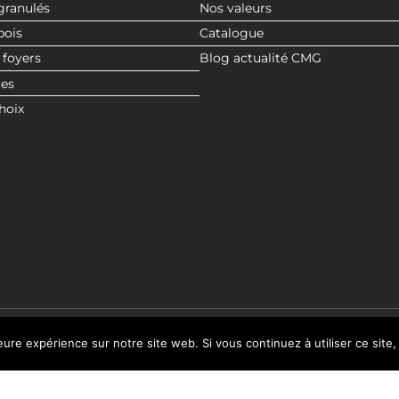
granulés
Nos valeurs
bois
Catalogue
 foyers
Blog actualité CMG
res
hoix
leure expérience sur notre site web. Si vous continuez à utiliser ce sit
© 2020 CMG