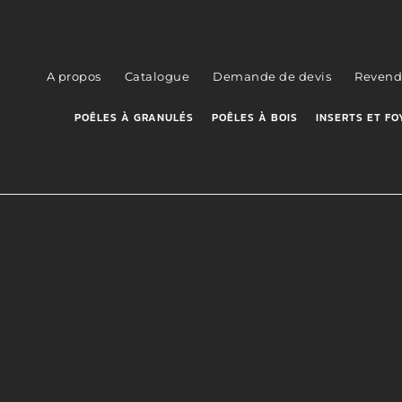
A propos
Catalogue
Demande de devis
Revend
POÊLES À GRANULÉS
POÊLES À BOIS
INSERTS ET FO