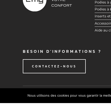
Poêles à 
t
Poêles à 
e
Inserts et
m
e
Accessoi
n
Aide au c
t
BESOIN D'INFORMATIONS ?
CONTACTEZ-NOUS
Nous utilisons des cookies pour vous garantir la meil