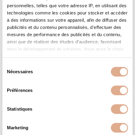
personnelles, telles que votre adresse IP, en utilisant des
technologies comme les cookies pour stocker et accéder
à des informations sur votre appareil, afin de diffuser des
publicités et du contenu personnalisés, d'effectuer des
mesures de performance des publicités et du contenu,
ainsi que de réaliser des études d’audience, favorisant
ainsi le développement de services. Vous avez le choix
quant à l'utilisation de vos données et à leurs finalités.
Vous pouvez modifier ou retirer votre consentement à
S
tout moment en consultant la Déclaration relative aux
Nécessaires
é
cookies ou en cliquant sur l'icône de confidentialité.
l
e
Préférences
BELFIORE 2 – 8kW
Si vous le permettez, nous aimerions également :
c
Collecter des informations sur votre localisation
t
géographique qui peuvent être précises à plusieurs
i
Statistiques
mètres près
o
Identifier votre appareil en l'analysant activement
n
Marketing
pour en relever les caractéristiques spécifiques
d