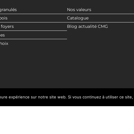
granulés
Nos valeurs
bois
Catalogue
 foyers
Blog actualité CMG
res
hoix
leure expérience sur notre site web. Si vous continuez à utiliser ce sit
© 2020 CMG