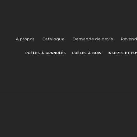
A propos
Catalogue
Demande de devis
Revend
POÊLES À GRANULÉS
POÊLES À BOIS
INSERTS ET FO