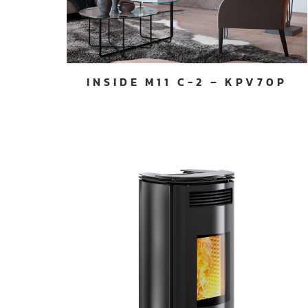
n
t
e
m
e
INSIDE M11 C-2 – KPV70P
n
t