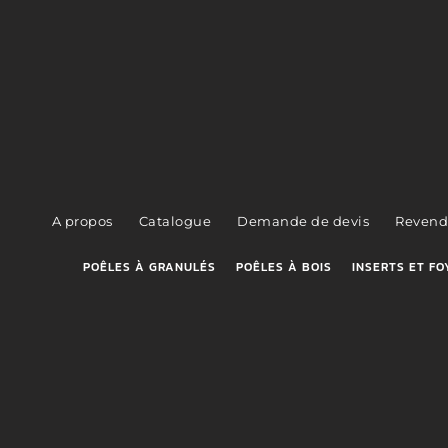
A propos
Catalogue
Demande de devis
Revend
POÊLES À GRANULÉS
POÊLES À BOIS
INSERTS ET FO