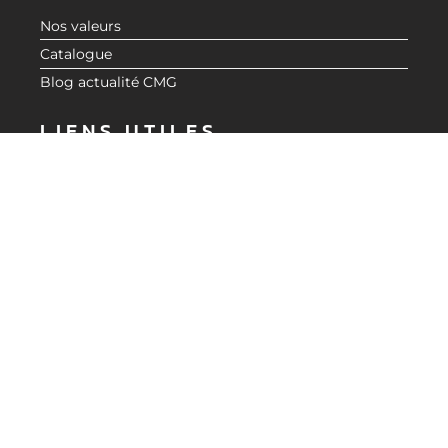
Nos valeurs
Catalogue
Blog actualité CMG
LIENS UTILES
Demande de devis
Revendeurs
Espace Réservé
Mentions Légales
Politique de confidentialité
BESOIN D'INFORMATIONS ?
CONTACTEZ-NOUS