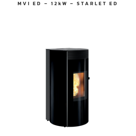
MVI ED – 12kW – STARLET ED