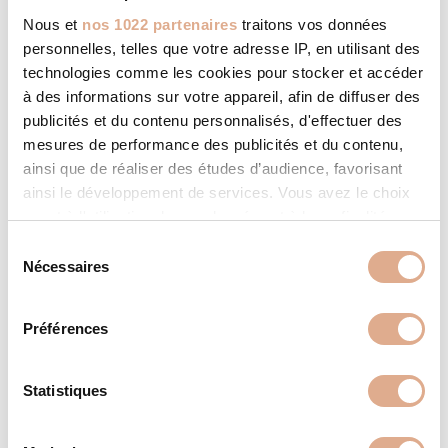
Nous et
nos 1022 partenaires
traitons vos données
personnelles, telles que votre adresse IP, en utilisant des
technologies comme les cookies pour stocker et accéder
à des informations sur votre appareil, afin de diffuser des
publicités et du contenu personnalisés, d'effectuer des
mesures de performance des publicités et du contenu,
ainsi que de réaliser des études d’audience, favorisant
ainsi le développement de services. Vous avez le choix
quant à l'utilisation de vos données et à leurs finalités.
Vous pouvez modifier ou retirer votre consentement à
S
tout moment en consultant la Déclaration relative aux
Nécessaires
é
cookies ou en cliquant sur l'icône de confidentialité.
l
e
Préférences
Si vous le permettez, nous aimerions également :
c
Collecter des informations sur votre localisation
t
géographique qui peuvent être précises à plusieurs
i
Statistiques
mètres près
o
MVI ED – 12kW – RADIUS ED
Identifier votre appareil en l'analysant activement
n