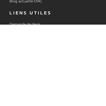
Blog actualité CMG
LIENS UTILES
Demande de devis
Revendeurs
Espace Réservé
Mentions Légales
Politique de confidentialité
BESOIN D'INFORMATIONS ?
CONTACTEZ-NOUS