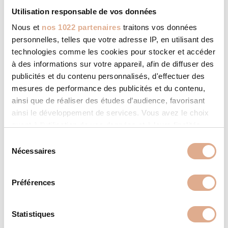
Utilisation responsable de vos données
Nous et
nos 1022 partenaires
traitons vos données
ALIAS 2N – 8kW – RAFALE-2
personnelles, telles que votre adresse IP, en utilisant des
technologies comme les cookies pour stocker et accéder
à des informations sur votre appareil, afin de diffuser des
publicités et du contenu personnalisés, d'effectuer des
mesures de performance des publicités et du contenu,
ainsi que de réaliser des études d’audience, favorisant
ainsi le développement de services. Vous avez le choix
quant à l'utilisation de vos données et à leurs finalités.
Vous pouvez modifier ou retirer votre consentement à
S
tout moment en consultant la Déclaration relative aux
Nécessaires
é
cookies ou en cliquant sur l'icône de confidentialité.
l
e
Préférences
Si vous le permettez, nous aimerions également :
c
Collecter des informations sur votre localisation
t
géographique qui peuvent être précises à plusieurs
i
Statistiques
mètres près
o