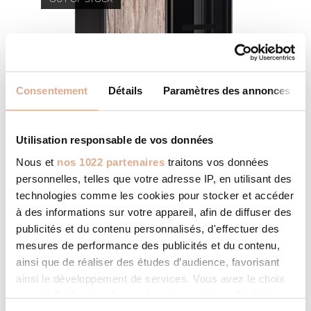
Consentement
Détails
Paramètres des annonces
Utilisation responsable de vos données
Nous et
nos 1022 partenaires
traitons vos données
personnelles, telles que votre adresse IP, en utilisant des
technologies comme les cookies pour stocker et accéder
à des informations sur votre appareil, afin de diffuser des
publicités et du contenu personnalisés, d'effectuer des
ACE – 9kW – ALYA
mesures de performance des publicités et du contenu,
ainsi que de réaliser des études d’audience, favorisant
ainsi le développement de services. Vous avez le choix
quant à l'utilisation de vos données et à leurs finalités.