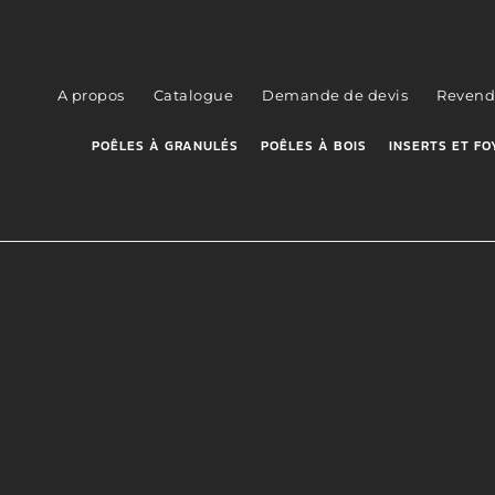
A propos
Catalogue
Demande de devis
Revend
POÊLES À GRANULÉS
POÊLES À BOIS
INSERTS ET FO