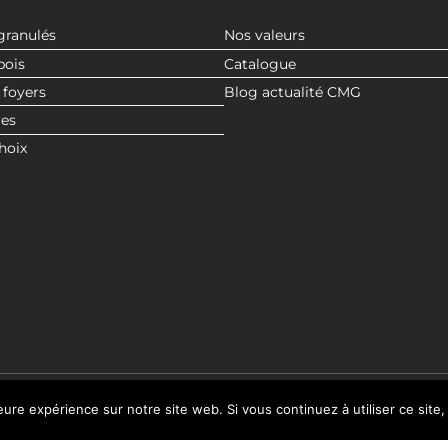
granulés
Nos valeurs
bois
Catalogue
 foyers
Blog actualité CMG
res
hoix
leure expérience sur notre site web. Si vous continuez à utiliser ce sit
© 2020 CMG