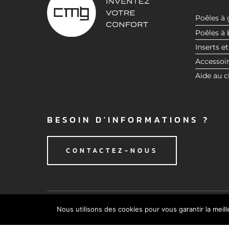
n
t
Poêles à 
e
Poêles à 
m
Inserts et
e
Accessoi
n
Aide au c
t
BESOIN D'INFORMATIONS ?
CONTACTEZ-NOUS
Nous utilisons des cookies pour vous garantir la meil