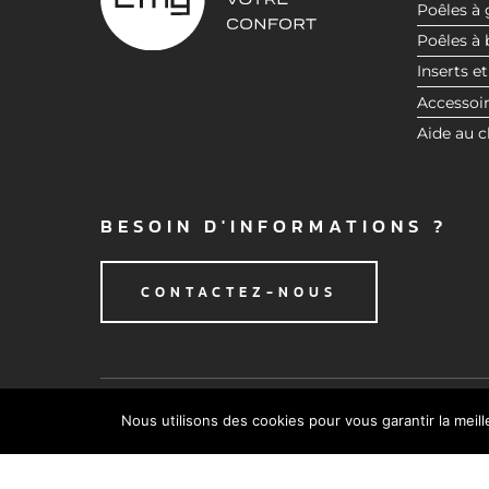
Poêles à 
t
Poêles à 
e
Inserts et
m
e
Accessoi
n
Aide au c
t
BESOIN D'INFORMATIONS ?
CONTACTEZ-NOUS
Nous utilisons des cookies pour vous garantir la meil