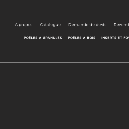
A propos
Catalogue
Demande de devis
Revend
POÊLES À GRANULÉS
POÊLES À BOIS
INSERTS ET FO