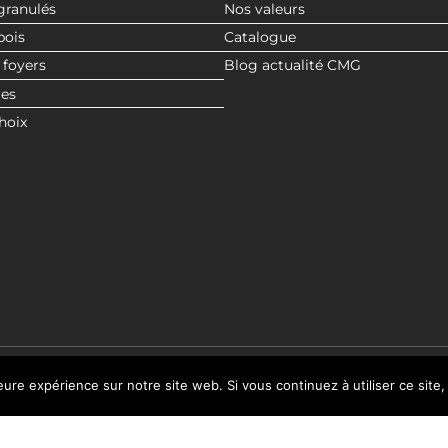
granulés
Nos valeurs
bois
Catalogue
 foyers
Blog actualité CMG
res
hoix
leure expérience sur notre site web. Si vous continuez à utiliser ce sit
© 2020 CMG