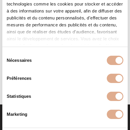
technologies comme les cookies pour stocker et accéder
à des informations sur votre appareil, afin de diffuser des
publicités et du contenu personnalisés, d'effectuer des
mesures de performance des publicités et du contenu,
ainsi que de réaliser des études d’audience, favorisant
ainsi le développement de services. Vous avez le choix
quant à l'utilisation de vos données et à leurs finalités.
EVOL – 6 kW – ETANCHE – SDC
Vous pouvez modifier ou retirer votre consentement à
S
tout moment en consultant la Déclaration relative aux
Nécessaires
é
cookies ou en cliquant sur l'icône de confidentialité.
l
e
Préférences
Si vous le permettez, nous aimerions également :
c
Collecter des informations sur votre localisation
t
géographique qui peuvent être précises à plusieurs
i
Statistiques
mètres près
o
Identifier votre appareil en l'analysant activement
n
Marketing
pour en relever les caractéristiques spécifiques
d
(empreintes digitales).
u