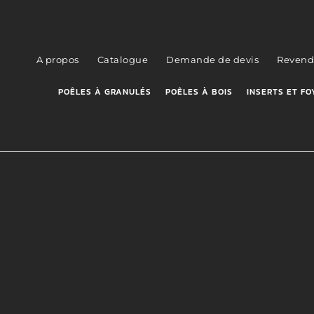
A propos
Catalogue
Demande de devis
Revend
POÊLES À GRANULÉS
POÊLES À BOIS
INSERTS ET FO