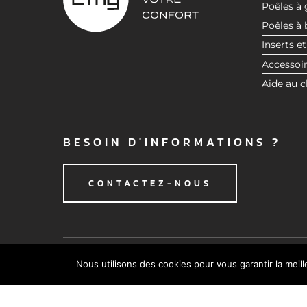
Poêles à 
t
Poêles à 
e
Inserts et
m
e
Accessoi
n
Aide au c
t
BESOIN D'INFORMATIONS ?
CONTACTEZ-NOUS
Nous utilisons des cookies pour vous garantir la meil