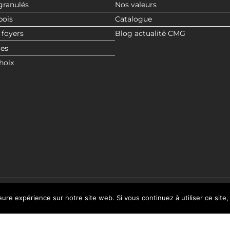
granulés
Nos valeurs
bois
Catalogue
 foyers
Blog actualité CMG
res
hoix
leure expérience sur notre site web. Si vous continuez à utiliser ce sit
© 2020 CMG