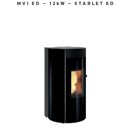
MVI ED – 12kW – STARLET ED