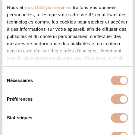
Nous et
nos 1022 partenaires
traitons vos données
personnelles, telles que votre adresse IP, en utilisant des
technologies comme les cookies pour stocker et accéder
à des informations sur votre appareil, afin de diffuser des
publicités et du contenu personnalisés, d'effectuer des
mesures de performance des publicités et du contenu,
ainsi que de réaliser des études d’audience, favorisant
ainsi le développement de services. Vous avez le choix
quant à l'utilisation de vos données et à leurs finalités.
Vous pouvez modifier ou retirer votre consentement à
S
tout moment en consultant la Déclaration relative aux
Nécessaires
é
cookies ou en cliquant sur l'icône de confidentialité.
l
e
Préférences
Si vous le permettez, nous aimerions également :
c
Collecter des informations sur votre localisation
t
géographique qui peuvent être précises à plusieurs
i
Statistiques
mètres près
o
MVI ED – 12kW – RADIUS ED
Identifier votre appareil en l'analysant activement
n