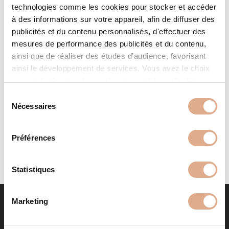
technologies comme les cookies pour stocker et accéder
à des informations sur votre appareil, afin de diffuser des
publicités et du contenu personnalisés, d'effectuer des
mesures de performance des publicités et du contenu,
ainsi que de réaliser des études d’audience, favorisant
ainsi le développement de services. Vous avez le choix
quant à l'utilisation de vos données et à leurs finalités.
EVOL – 8 kW – ETANCHE
Vous pouvez modifier ou retirer votre consentement à
S
tout moment en consultant la Déclaration relative aux
Nécessaires
é
cookies ou en cliquant sur l'icône de confidentialité.
l
e
Préférences
Si vous le permettez, nous aimerions également :
c
Collecter des informations sur votre localisation
t
géographique qui peuvent être précises à plusieurs
i
Statistiques
mètres près
o
Identifier votre appareil en l'analysant activement
n
Marketing
pour en relever les caractéristiques spécifiques
d
(empreintes digitales).
u