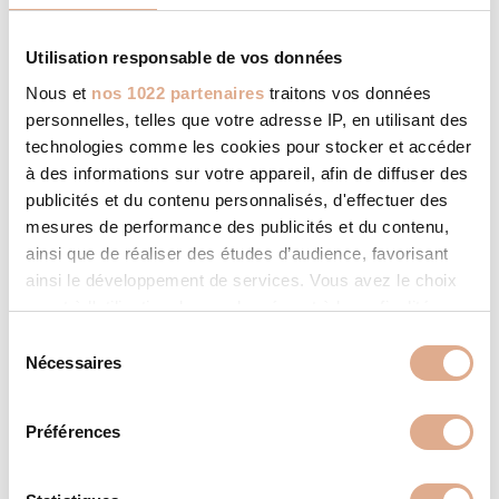
Utilisation responsable de vos données
Nous et
nos 1022 partenaires
traitons vos données
personnelles, telles que votre adresse IP, en utilisant des
technologies comme les cookies pour stocker et accéder
à des informations sur votre appareil, afin de diffuser des
publicités et du contenu personnalisés, d'effectuer des
MVI ED – 12kW – STARLET ED
mesures de performance des publicités et du contenu,
ainsi que de réaliser des études d’audience, favorisant
ainsi le développement de services. Vous avez le choix
quant à l'utilisation de vos données et à leurs finalités.
Vous pouvez modifier ou retirer votre consentement à
S
tout moment en consultant la Déclaration relative aux
Nécessaires
é
cookies ou en cliquant sur l'icône de confidentialité.
l
e
Préférences
Si vous le permettez, nous aimerions également :
c
Collecter des informations sur votre localisation
t
géographique qui peuvent être précises à plusieurs