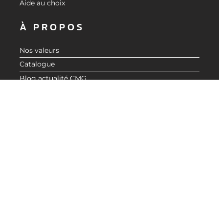
Aide au choix
À PROPOS
Nos valeurs
Catalogue
Blog actualité CMG
LIENS UTILES
Demande de devis
Revendeurs
Espace Réservé
Mentions Légales
Politique de confidentialité
BESOIN D'INFORMATIONS ?