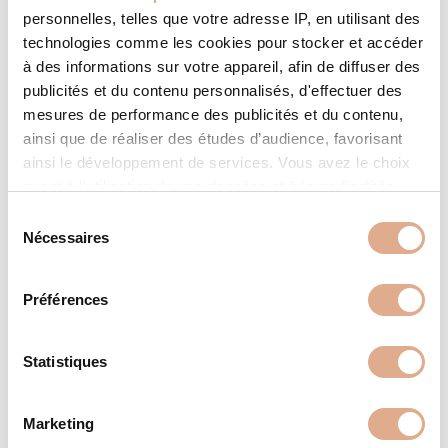
personnelles, telles que votre adresse IP, en utilisant des
technologies comme les cookies pour stocker et accéder
à des informations sur votre appareil, afin de diffuser des
publicités et du contenu personnalisés, d'effectuer des
mesures de performance des publicités et du contenu,
ainsi que de réaliser des études d’audience, favorisant
ainsi le développement de services. Vous avez le choix
quant à l'utilisation de vos données et à leurs finalités.
Vous pouvez modifier ou retirer votre consentement à
S
tout moment en consultant la Déclaration relative aux
Nécessaires
é
cookies ou en cliquant sur l'icône de confidentialité.
l
e
Préférences
INSIDE M9-2 – KPV80C
Si vous le permettez, nous aimerions également :
c
Collecter des informations sur votre localisation
t
géographique qui peuvent être précises à plusieurs
i
Statistiques
mètres près
o
Identifier votre appareil en l'analysant activement
n
Marketing
pour en relever les caractéristiques spécifiques
d