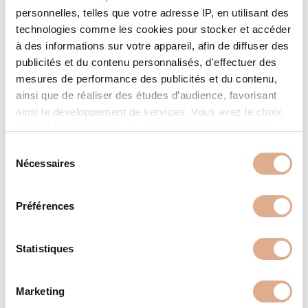
personnelles, telles que votre adresse IP, en utilisant des
technologies comme les cookies pour stocker et accéder
à des informations sur votre appareil, afin de diffuser des
publicités et du contenu personnalisés, d'effectuer des
mesures de performance des publicités et du contenu,
ainsi que de réaliser des études d’audience, favorisant
ainsi le développement de services. Vous avez le choix
quant à l'utilisation de vos données et à leurs finalités.
Vous pouvez modifier ou retirer votre consentement à
S
tout moment en consultant la Déclaration relative aux
Nécessaires
é
cookies ou en cliquant sur l'icône de confidentialité.
l
e
Préférences
AXE – 12kW – HOTH
Si vous le permettez, nous aimerions également :
c
Collecter des informations sur votre localisation
t
géographique qui peuvent être précises à plusieurs
i
Statistiques
mètres près
o
Identifier votre appareil en l'analysant activement
n
Marketing
pour en relever les caractéristiques spécifiques
d