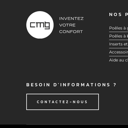
e
n
NOS 
t
e
Poêles à 
m
Poêles à 
e
Inserts et
n
t
Accessoi
Aide au c
BESOIN D'INFORMATIONS ?
CONTACTEZ-NOUS