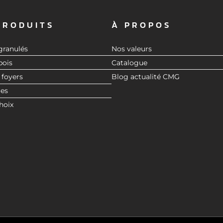
PRODUITS
À PROPOS
granulés
Nos valeurs
bois
Catalogue
 foyers
Blog actualité CMG
res
hoix