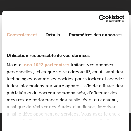
Consentement
Détails
Paramètres des annonces
Utilisation responsable de vos données
Nous et
nos 1022 partenaires
traitons vos données
AUCUN PRODUIT NE CORRESPOND À VOTRE
personnelles, telles que votre adresse IP, en utilisant des
SÉLECTION.
technologies comme les cookies pour stocker et accéder
à des informations sur votre appareil, afin de diffuser des
publicités et du contenu personnalisés, d'effectuer des
mesures de performance des publicités et du contenu,
ainsi que de réaliser des études d’audience, favorisant
ainsi le développement de services. Vous avez le choix
quant à l'utilisation de vos données et à leurs finalités.
Vous pouvez modifier ou retirer votre consentement à
S