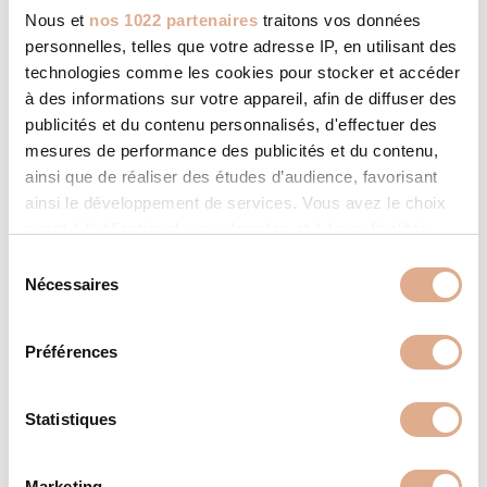
Nous et
nos 1022 partenaires
traitons vos données
personnelles, telles que votre adresse IP, en utilisant des
technologies comme les cookies pour stocker et accéder
à des informations sur votre appareil, afin de diffuser des
publicités et du contenu personnalisés, d'effectuer des
mesures de performance des publicités et du contenu,
ainsi que de réaliser des études d’audience, favorisant
ainsi le développement de services. Vous avez le choix
quant à l'utilisation de vos données et à leurs finalités.
Vous pouvez modifier ou retirer votre consentement à
S
tout moment en consultant la Déclaration relative aux
Nécessaires
é
cookies ou en cliquant sur l'icône de confidentialité.
l
e
Préférences
LIGHT 06V – Convection Forcée
Si vous le permettez, nous aimerions également :
c
Collecter des informations sur votre localisation
t
géographique qui peuvent être précises à plusieurs
i
Statistiques
mètres près
o
Identifier votre appareil en l'analysant activement
n
Marketing