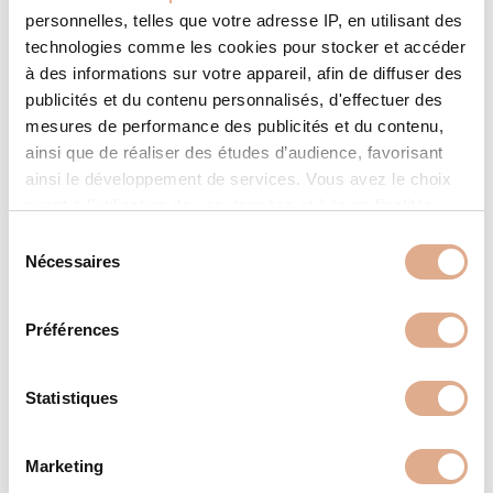
personnelles, telles que votre adresse IP, en utilisant des
technologies comme les cookies pour stocker et accéder
à des informations sur votre appareil, afin de diffuser des
publicités et du contenu personnalisés, d'effectuer des
mesures de performance des publicités et du contenu,
ainsi que de réaliser des études d’audience, favorisant
ainsi le développement de services. Vous avez le choix
quant à l'utilisation de vos données et à leurs finalités.
Vous pouvez modifier ou retirer votre consentement à
S
tout moment en consultant la Déclaration relative aux
Nécessaires
é
cookies ou en cliquant sur l'icône de confidentialité.
l
e
Préférences
AXE – 12kW – HOTH
Si vous le permettez, nous aimerions également :
c
Collecter des informations sur votre localisation
t
géographique qui peuvent être précises à plusieurs
i
Statistiques
mètres près
o
Identifier votre appareil en l'analysant activement
n
Marketing
pour en relever les caractéristiques spécifiques
d