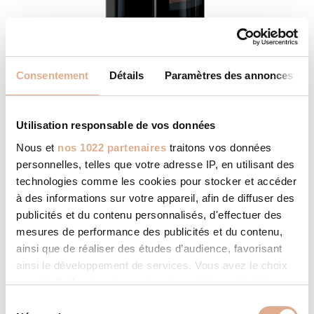
Consentement
Détails
Paramètres des annonces
ATLANTIS ED-N – 14kW – VIERA ED
Utilisation responsable de vos données
Nous et
nos 1022 partenaires
traitons vos données
personnelles, telles que votre adresse IP, en utilisant des
technologies comme les cookies pour stocker et accéder
à des informations sur votre appareil, afin de diffuser des
publicités et du contenu personnalisés, d'effectuer des
mesures de performance des publicités et du contenu,
ainsi que de réaliser des études d’audience, favorisant
ainsi le développement de services. Vous avez le choix
quant à l'utilisation de vos données et à leurs finalités.
Vous pouvez modifier ou retirer votre consentement à
S