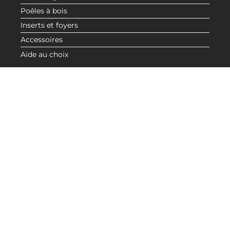
Poêles à bois
Inserts et foyers
Accessoires
DEMANDER UN DEVIS
Aide au choix
À PROPOS
Nos valeurs
Catalogue
Blog actualité CMG
LIENS UTILES
Demande de devis
Revendeurs
Espace Réservé
Mentions Légales