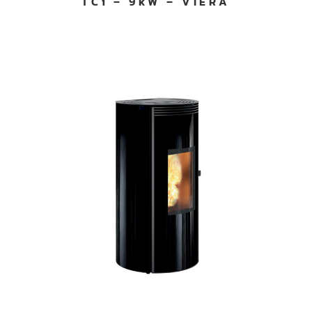
TCi – 9kW – VIERA