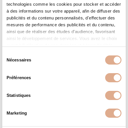
technologies comme les cookies pour stocker et accéder
à des informations sur votre appareil, afin de diffuser des
publicités et du contenu personnalisés, d'effectuer des
mesures de performance des publicités et du contenu,
ainsi que de réaliser des études d’audience, favorisant
ainsi le développement de services. Vous avez le choix
quant à l'utilisation de vos données et à leurs finalités.
ATLANTIS ED-N – 14kW – VIERA ED
Vous pouvez modifier ou retirer votre consentement à
S
tout moment en consultant la Déclaration relative aux
Nécessaires
é
cookies ou en cliquant sur l'icône de confidentialité.
l
e
Préférences
Si vous le permettez, nous aimerions également :
c
Collecter des informations sur votre localisation
t
géographique qui peuvent être précises à plusieurs
i
Statistiques
mètres près
o
Identifier votre appareil en l'analysant activement
n
Marketing
pour en relever les caractéristiques spécifiques
d
(empreintes digitales).
u