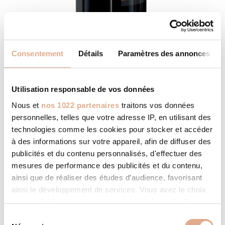
Consentement
Détails
Paramètres des annonces
ATLANTIS ED-N – 14kW – VIERA ED
Utilisation responsable de vos données
Nous et
nos 1022 partenaires
traitons vos données
personnelles, telles que votre adresse IP, en utilisant des
technologies comme les cookies pour stocker et accéder
à des informations sur votre appareil, afin de diffuser des
publicités et du contenu personnalisés, d'effectuer des
mesures de performance des publicités et du contenu,
ainsi que de réaliser des études d’audience, favorisant
ainsi le développement de services. Vous avez le choix
quant à l'utilisation de vos données et à leurs finalités.
Vous pouvez modifier ou retirer votre consentement à
S