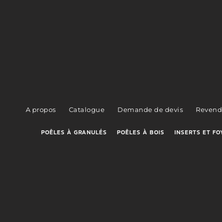
A propos
Catalogue
Demande de devis
Revend
POÊLES À GRANULÉS
POÊLES À BOIS
INSERTS ET FO