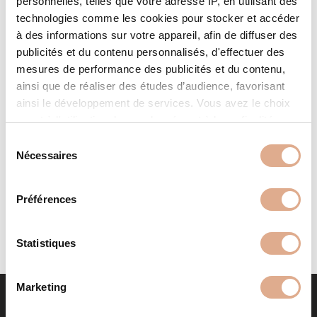
personnelles, telles que votre adresse IP, en utilisant des
technologies comme les cookies pour stocker et accéder
à des informations sur votre appareil, afin de diffuser des
publicités et du contenu personnalisés, d'effectuer des
mesures de performance des publicités et du contenu,
ainsi que de réaliser des études d’audience, favorisant
ainsi le développement de services. Vous avez le choix
quant à l'utilisation de vos données et à leurs finalités.
LIGHT 02N S – Convection
Vous pouvez modifier ou retirer votre consentement à
S
Naturelle
tout moment en consultant la Déclaration relative aux
Nécessaires
é
cookies ou en cliquant sur l'icône de confidentialité.
l
e
Préférences
Si vous le permettez, nous aimerions également :
c
Collecter des informations sur votre localisation
t
géographique qui peuvent être précises à plusieurs
i
Statistiques
mètres près
o
Identifier votre appareil en l'analysant activement
n
Marketing
pour en relever les caractéristiques spécifiques
d
(empreintes digitales).
u