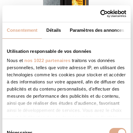
Consentement
Détails
Paramètres des annonces
Utilisation responsable de vos données
Nous et
nos 1022 partenaires
traitons vos données
NVI-2 – 9kW – DRUM STEATITE
personnelles, telles que votre adresse IP, en utilisant des
technologies comme les cookies pour stocker et accéder
à des informations sur votre appareil, afin de diffuser des
publicités et du contenu personnalisés, d'effectuer des
mesures de performance des publicités et du contenu,
ainsi que de réaliser des études d’audience, favorisant
ainsi le développement de services. Vous avez le choix
quant à l'utilisation de vos données et à leurs finalités.
Vous pouvez modifier ou retirer votre consentement à
S
tout moment en consultant la Déclaration relative aux
Nécessaires