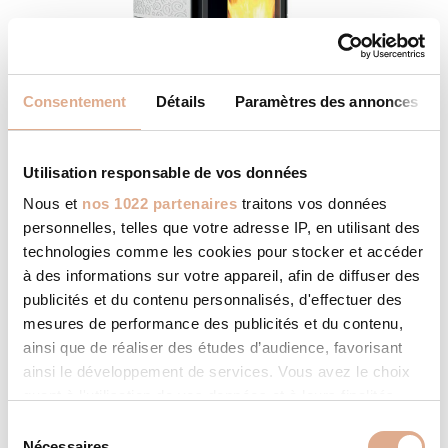
Consentement
Détails
Paramètres des annonces
Utilisation responsable de vos données
Nous et
nos 1022 partenaires
traitons vos données
BOREA-N – 8kW – HAN-2
personnelles, telles que votre adresse IP, en utilisant des
technologies comme les cookies pour stocker et accéder
à des informations sur votre appareil, afin de diffuser des
publicités et du contenu personnalisés, d'effectuer des
mesures de performance des publicités et du contenu,
ainsi que de réaliser des études d’audience, favorisant
ainsi le développement de services. Vous avez le choix
quant à l'utilisation de vos données et à leurs finalités.
Vous pouvez modifier ou retirer votre consentement à
S
tout moment en consultant la Déclaration relative aux
Nécessaires